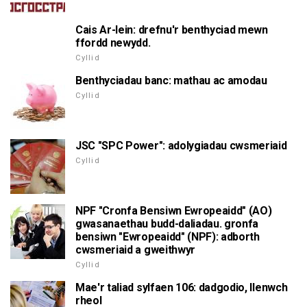
Cais Ar-lein: drefnu'r benthyciad mewn
ffordd newydd.
Cyllid
Benthyciadau banc: mathau ac amodau
Cyllid
JSC "SPC Power": adolygiadau cwsmeriaid
Cyllid
NPF "Cronfa Bensiwn Ewropeaidd" (AO)
gwasanaethau budd-daliadau. gronfa
bensiwn "Ewropeaidd" (NPF): adborth
cwsmeriaid a gweithwyr
Cyllid
Mae'r taliad sylfaen 106: dadgodio, llenwch
rheol