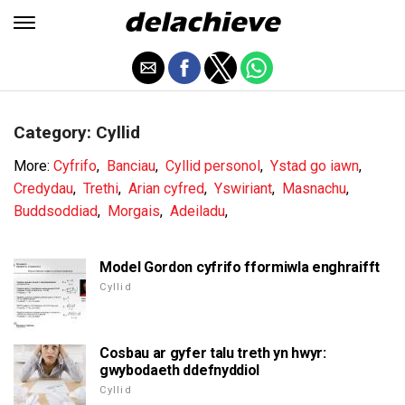
Category: Cyllid
More:
Cyfrifo
,
Banciau
,
Cyllid personol
,
Ystad go iawn
,
Credydau
,
Trethi
,
Arian cyfred
,
Yswiriant
,
Masnachu
,
Buddsoddiad
,
Morgais
,
Adeiladu
,
Model Gordon cyfrifo fformiwla enghraifft
Cyllid
Cosbau ar gyfer talu treth yn hwyr:
gwybodaeth ddefnyddiol
Cyllid