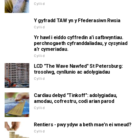
Cyllid
Y gyfradd TAW yn y Ffederasiwn Rwsia
Cyllid
Yr hawl i eiddo cyffredin a'i safbwyntiau.
perchnogaeth cyfranddaliadau, y cysyniad
a'r cymeriadau.
Cyllid
LCD "The Wave Nawfed" St Petersburg:
trosolwg, cynllunio ac adolygiadau
Cyllid
Cardiau debyd "Tinkoff": adolygiadau,
amodau, cofrestru, codi arian parod
Cyllid
Rentiers - pwy ydyw a beth mae'n ei wneud?
Cyllid