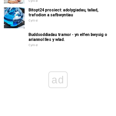
Cyllid
Bitopt24 prosiect: adolygiadau, taliad,
trafodion a safbwyntiau
Cyllid
Buddsoddiadau tramor - yn elfen bwysig o
ariannol lles y wlad.
Cyllid
ad