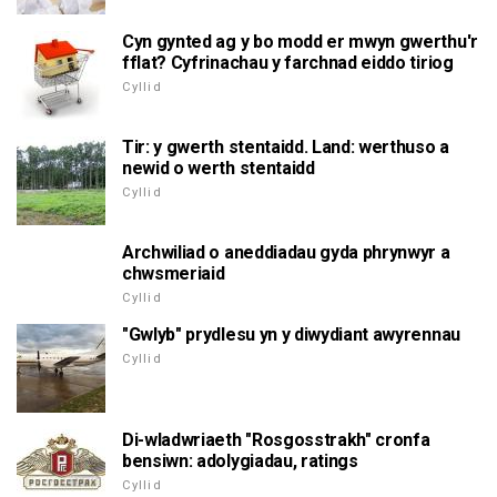
Cyn gynted ag y bo modd er mwyn gwerthu'r
fflat? Cyfrinachau y farchnad eiddo tiriog
Cyllid
Tir: y gwerth stentaidd. Land: werthuso a
newid o werth stentaidd
Cyllid
Archwiliad o aneddiadau gyda phrynwyr a
chwsmeriaid
Cyllid
"Gwlyb" prydlesu yn y diwydiant awyrennau
Cyllid
Di-wladwriaeth "Rosgosstrakh" cronfa
bensiwn: adolygiadau, ratings
Cyllid