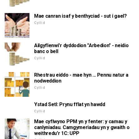
Mae canran isaf y benthyciad - sut i gael?
Cyllid
Ailgyflenwi'r dyddodion "Arbedion" - neidio
banc o bell
Cyllid
Rhestrau eiddo - mae hyn ... Pennu natur a
nodweddion
Cyllid
Ystad Setl: Prynu fflat yn hawdd
Cyllid
Mae cyflwyno PPM yn y fenter: y camau y
canlyniadau. Camgymeriadau yn y gwaith o
weithredu'r 1C: UPP