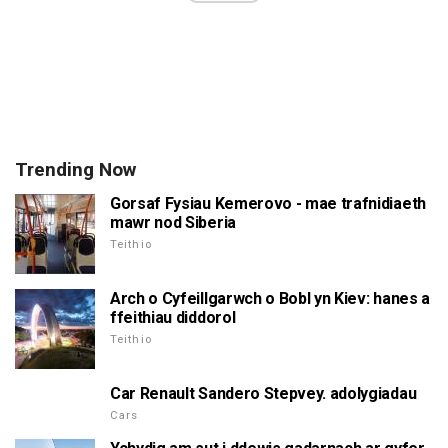
Trending Now
Gorsaf Fysiau Kemerovo - mae trafnidiaeth
mawr nod Siberia
Teithio
Arch o Cyfeillgarwch o Bobl yn Kiev: hanes a
ffeithiau diddorol
Teithio
Car Renault Sandero Stepvey. adolygiadau
Cars