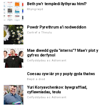
Beth yw'r templedi llythyrau html?
Rhyngrwyd
Powdr Pyrethrum a'i nodweddion
Cartref a Theulu
Mae diwedd gyda "interns"? Mae'r plot y
gyfres derfynol
Celfyddydau ac Adloniant
Coesau cyw iâr yn y popty gyda thatws
Bwyd a diod
Yuri Koryavchenkov: bywgraffiad,
cyflawniadau, teulu
Celfyddydau ac Adloniant