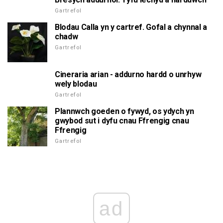
Gartrefol
Blodau Calla yn y cartref. Gofal a chynnal a
chadw
Gartrefol
Cineraria arian - addurno hardd o unrhyw
wely blodau
Gartrefol
Plannwch goeden o fywyd, os ydych yn
gwybod sut i dyfu cnau Ffrengig cnau
Ffrengig
Gartrefol
ad