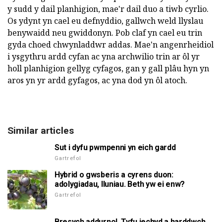
y sudd y dail planhigion, mae'r dail duo a tiwb cyrlio.
Os ydynt yn cael eu defnyddio, gallwch weld llyslau
benywaidd neu gwiddonyn. Pob claf yn cael eu trin
gyda choed chwynladdwr addas. Mae'n angenrheidiol
i ysgythru ardd cyfan ac yna archwilio trin ar ôl yr
holl planhigion gellyg cyfagos, gan y gall plâu hyn yn
aros yn yr ardd gyfagos, ac yna dod yn ôl atoch.
Similar articles
Sut i dyfu pwmpenni yn eich gardd
Gartrefol
Hybrid o gwsberis a cyrens duon:
adolygiadau, lluniau. Beth yw ei enw?
Gartrefol
Bresych addurnol. Tyfu iechyd a harddwch