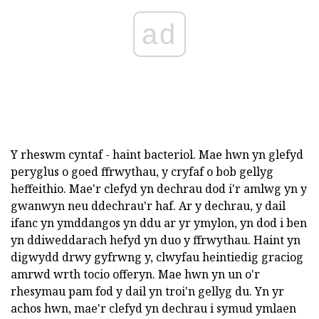
ad
Y rheswm cyntaf - haint bacteriol. Mae hwn yn glefyd
peryglus o goed ffrwythau, y cryfaf o bob gellyg
heffeithio. Mae'r clefyd yn dechrau dod i'r amlwg yn y
gwanwyn neu ddechrau'r haf. Ar y dechrau, y dail
ifanc yn ymddangos yn ddu ar yr ymylon, yn dod i ben
yn ddiweddarach hefyd yn duo y ffrwythau. Haint yn
digwydd drwy gyfrwng y, clwyfau heintiedig graciog
amrwd wrth tocio offeryn. Mae hwn yn un o'r
rhesymau pam fod y dail yn troi'n gellyg du. Yn yr
achos hwn, mae'r clefyd yn dechrau i symud ymlaen