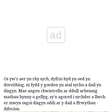
ad
Os yw'r aer yn rhy sych, dyfrio hyd yn oed yn
doreithiog, ni fydd y goeden yn atal sychu a dail yn
disgyn. Mae angen chwistrellu ar ddull arbennig
mathau hynny o gellyg, sy'n agored i sychder a llwch
er mwyn osgoi disgyn oddi ar y dail a ffrwythau -
diferion.