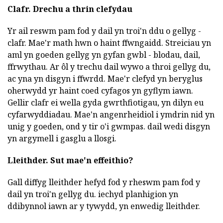
Clafr.
Drechu a thrin clefydau
Yr ail reswm pam fod y dail yn troi'n ddu o gellyg -
clafr. Mae'r math hwn o haint ffwngaidd. Streiciau yn
aml yn goeden gellyg yn gyfan gwbl - blodau, dail,
ffrwythau. Ar ôl y trechu dail wywo a throi gellyg du,
ac yna yn disgyn i ffwrdd. Mae'r clefyd yn beryglus
oherwydd yr haint coed cyfagos yn gyflym iawn.
Gellir clafr ei wella gyda gwrthfiotigau, yn dilyn eu
cyfarwyddiadau. Mae'n angenrheidiol i ymdrin nid yn
unig y goeden, ond y tir o'i gwmpas. dail wedi disgyn
yn argymell i gasglu a llosgi.
Lleithder.
Sut mae'n effeithio?
Gall diffyg lleithder hefyd fod y rheswm pam fod y
dail yn troi'n gellyg du. iechyd planhigion yn
ddibynnol iawn ar y tywydd, yn enwedig lleithder.