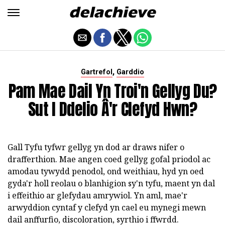
,
Gartrefol
Garddio
Pam Mae Dail Yn Troi'n Gellyg Du?
Sut I Ddelio Â'r Clefyd Hwn?
Gall Tyfu tyfwr gellyg yn dod ar draws nifer o
drafferthion. Mae angen coed gellyg gofal priodol ac
amodau tywydd penodol, ond weithiau, hyd yn oed
gyda'r holl reolau o blanhigion sy'n tyfu, maent yn dal
i effeithio ar glefydau amrywiol. Yn aml, mae'r
arwyddion cyntaf y clefyd yn cael eu mynegi mewn
dail anffurfio, discoloration, syrthio i ffwrdd.