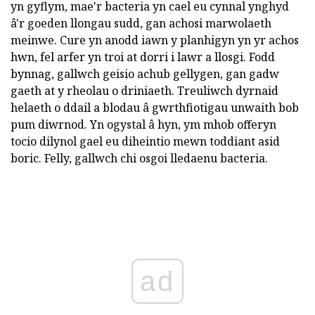
yn gyflym, mae'r bacteria yn cael eu cynnal ynghyd
â'r goeden llongau sudd, gan achosi marwolaeth
meinwe. Cure yn anodd iawn y planhigyn yn yr achos
hwn, fel arfer yn troi at dorri i lawr a llosgi. Fodd
bynnag, gallwch geisio achub gellygen, gan gadw
gaeth at y rheolau o driniaeth. Treuliwch dyrnaid
helaeth o ddail a blodau â gwrthfiotigau unwaith bob
pum diwrnod. Yn ogystal â hyn, ym mhob offeryn
tocio dilynol gael eu diheintio mewn toddiant asid
boric. Felly, gallwch chi osgoi lledaenu bacteria.
ad