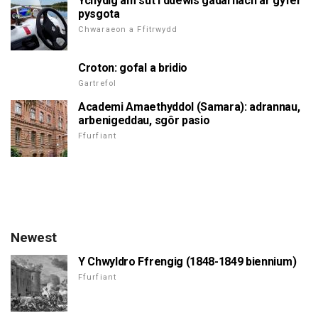
Ychydig am sut i ddewis gadarnach ar gyfer
pysgota
Chwaraeon a Ffitrwydd
Croton: gofal a bridio
Gartrefol
Academi Amaethyddol (Samara): adrannau,
arbenigeddau, sgôr pasio
Ffurfiant
Newest
Y Chwyldro Ffrengig (1848-1849 biennium)
Ffurfiant