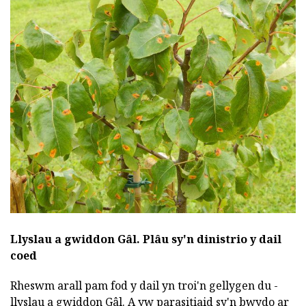
Llyslau a gwiddon Gâl.
Plâu sy'n dinistrio y dail
coed
Rheswm arall pam fod y dail yn troi'n gellygen du -
llyslau a gwiddon Gâl. A yw parasitiaid sy'n bwydo ar