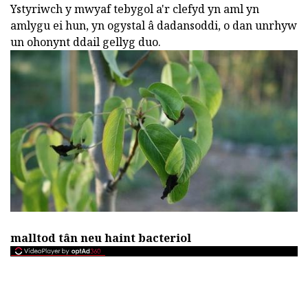
Ystyriwch y mwyaf tebygol a'r clefyd yn aml yn
amlygu ei hun, yn ogystal â dadansoddi, o dan unrhyw
un ohonynt ddail gellyg duo.
malltod tân neu haint bacteriol